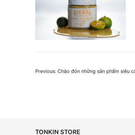
Điều
Previous:
Chào đón những sản phẩm siêu c
hướng
bài
viết
TONKIN STORE