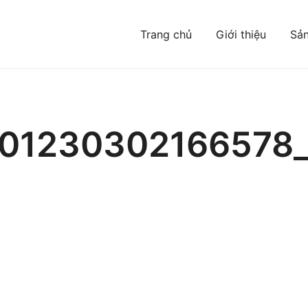
Trang chủ
Giới thiệu
Sả
Đông mà bạn chưa từng biết
201230302166578