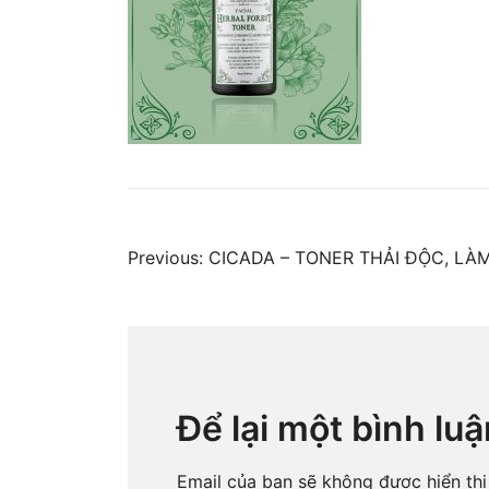
Điều
Previous:
CICADA – TONER THẢI ĐỘC, L
hướng
bài
Để lại một bình luậ
viết
Email của bạn sẽ không được hiển thị