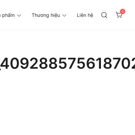
0
n phẩm
Thương hiệu
Liên hệ
_40928857561870