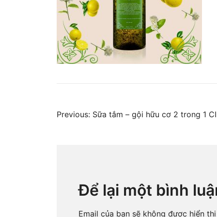
Điều
Previous:
Sữa tắm – gội hữu cơ 2 trong 1 C
hướng
bài
Để lại một bình luậ
viết
Email của bạn sẽ không được hiển thị