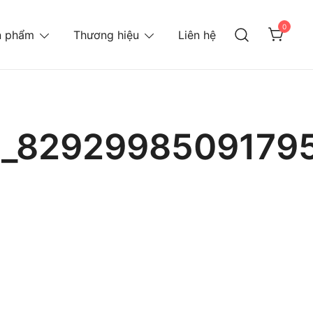
0
n phẩm
Thương hiệu
Liên hệ
_8292998509179