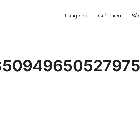
Trang chủ
Giới thiệu
Sả
Đông mà bạn chưa từng biết
350949650527975