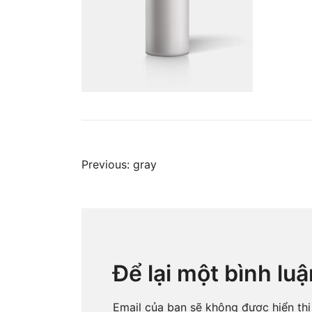
Điều
Previous:
gray
hướng
bài
Để lại một bình luậ
viết
Email của bạn sẽ không được hiển thị