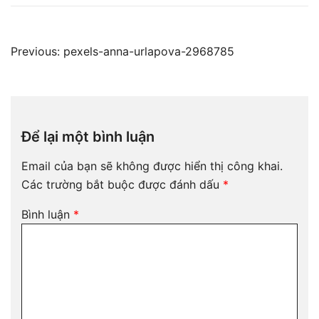
Điều
Previous:
pexels-anna-urlapova-2968785
hướng
bài
viết
Để lại một bình luận
Email của bạn sẽ không được hiển thị công khai.
Các trường bắt buộc được đánh dấu
*
Bình luận
*