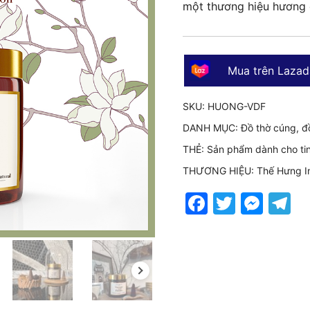
một thương hiệu hương 
Mua trên Lazad
SKU:
HUONG-VDF
DANH MỤC:
Đồ thờ cúng, đ
THẺ:
Sản phẩm dành cho ti
THƯƠNG HIỆU:
Thế Hưng I
Faceboo
Twitter
Mes
T