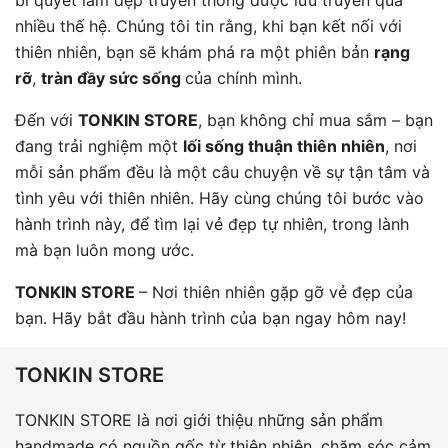
bí quyết làm đẹp truyền thống được lưu truyền qua
nhiều thế hệ. Chúng tôi tin rằng, khi bạn kết nối với
thiên nhiên, bạn sẽ khám phá ra một phiên bản
rạng
rỡ
,
tràn đầy sức sống
của chính mình.
Đến với
TONKIN STORE
, bạn không chỉ mua sắm – bạn
đang trải nghiệm một
lối sống thuận thiên nhiên
, nơi
mỗi sản phẩm đều là một câu chuyện về sự tận tâm và
tình yêu với thiên nhiên. Hãy cùng chúng tôi bước vào
hành trình này, để tìm lại vẻ đẹp tự nhiên, trong lành
mà bạn luôn mong ước.
TONKIN STORE
– Nơi thiên nhiên gặp gỡ vẻ đẹp của
bạn. Hãy bắt đầu hành trình của bạn ngay hôm nay!
TONKIN STORE
TONKIN STORE là nơi giới thiệu những sản phẩm
handmade có nguồn gốc từ thiên nhiên, chăm sóc cảm