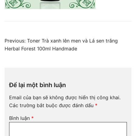
Điều
Previous:
Toner Trà xanh lên men và Lá sen trắng
hướng
Herbal Forest 100ml Handmade
bài
viết
Để lại một bình luận
Email của bạn sẽ không được hiển thị công khai.
Các trường bắt buộc được đánh dấu
*
Bình luận
*