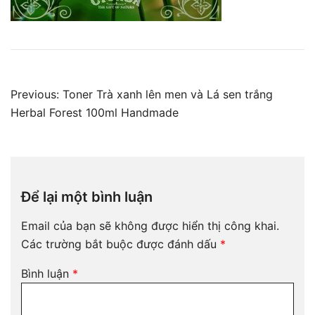
Điều
Previous:
Toner Trà xanh lên men và Lá sen trắng
hướng
Herbal Forest 100ml Handmade
bài
viết
Để lại một bình luận
Email của bạn sẽ không được hiển thị công khai.
Các trường bắt buộc được đánh dấu
*
Bình luận
*