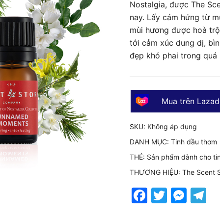
Nostalgia, được The Sc
nay. Lấy cảm hứng từ m
mùi hương được hoà trộn
tới cảm xúc dung dị, bìn
đẹp khó phai trong quá 
Mua trên Lazad
SKU:
Không áp dụng
DANH MỤC:
Tinh dầu thơm
THẺ:
Sản phẩm dành cho ti
THƯƠNG HIỆU:
The Scent 
Faceboo
Twitter
Mes
T