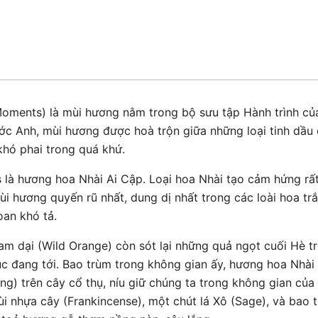
ents) là mùi hương nằm trong bộ sưu tập Hành trình của 
c Anh, mùi hương được hoà trộn giữa những loại tinh dầu đ
khó phai trong quá khứ.
à hương hoa Nhài Ai Cập. Loại hoa Nhài tạo cảm hứng rất 
i hương quyến rũ nhất, dung dị nhất trong các loài hoa tr
an khó tả.
am dại (Wild Orange) còn sót lại những quả ngọt cuối Hè 
c đang tới. Bao trùm trong không gian ấy, hương hoa Nhài 
g) trên cây cổ thụ, níu giữ chúng ta trong không gian củ
mùi nhựa cây (Frankincense), một chút lá Xô (Sage), và bao