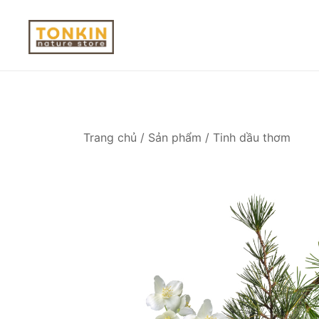
Skip
to
content
Hãy cùng khám phá một thế giới làm đẹp từ phương 
Tonkin Store
Trang chủ
/
Sản phẩm
/
Tinh dầu thơm