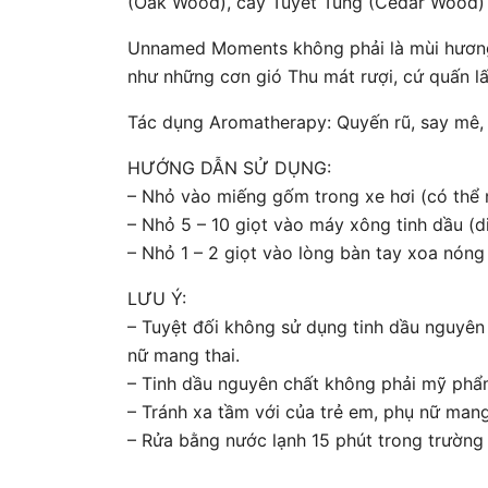
(Oak Wood), cây Tuyết Tùng (Cedar Wood) 
Unnamed Moments không phải là mùi hương
như những cơn gió Thu mát rượi, cứ quấn lấ
Tác dụng Aromatherapy: Quyến rũ, say mê,
HƯỚNG DẪN SỬ DỤNG:
– Nhỏ vào miếng gốm trong xe hơi (có thể n
– Nhỏ 5 – 10 giọt vào máy xông tinh dầu (di
– Nhỏ 1 – 2 giọt vào lòng bàn tay xoa nóng 
LƯU Ý:
– Tuyệt đối không sử dụng tinh dầu nguyên 
nữ mang thai.
– Tinh dầu nguyên chất không phải mỹ ph
– Tránh xa tầm với của trẻ em, phụ nữ mang
– Rửa bằng nước lạnh 15 phút trong trường 