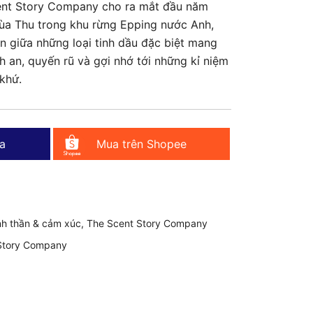
ent Story Company cho ra mắt đầu năm
120.000₫
ùa Thu trong khu rừng Epping nước Anh,
đến
 giữa những loại tinh dầu đặc biệt mang
h an, quyến rũ và gợi nhớ tới những kỉ niệm
980.000₫
khứ.
a
Mua trên Shopee
nh thần & cảm xúc
,
The Scent Story Company
Story Company
k
senger
elegram