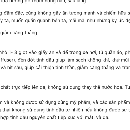
toả hương gỗ thơm nồng nàn, sâu lắng.
 đậm đặc, cũng không gây ấn tượng mạnh và chiếm hữu sự
y ta, muốn quẩn quanh bên ta, mãi mãi như những ký ức đẹp
 giảm căng thẳng
hỏ 1- 3 giọt vào giấy ăn và để trong xe hơi, tủ quần áo, p
ffuser), đèn đốt tinh dầu giúp làm sạch không khí, khử mùi 
và hít sâu, giúp cải thiện tinh thần, giảm căng thẳng và tr
chất trực tiếp lên da, không sử dụng thay thế nước hoa. T
ẩm và không được sử dụng cùng mỹ phẩm, và các sản phẩm
 thai không sử dụng tinh dầu tự nhiên nếu không được sự t
hợp tinh dầu nguyên chất tiếp xúc với mắt, và da.