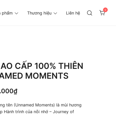
0
n phẩm
Thương hiệu
Liên hệ
CAO CẤP 100% THIÊN
NAMED MOMENTS
Khoảng
.000
₫
giá:
ng tên (Unnamed Moments) là mùi hương
từ
ập Hành trình của nỗi nhớ – Journey of