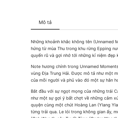
Mô tả
Những khoảnh khắc không tên (Unnamed Mom
hứng từ mùa Thu trong khu rừng Epping nướ
quyến rũ và gợi nhớ tới những kỉ niệm đẹp 
Note hương chính trong Unnamed Moments l
vùng Địa Trung Hải. Được mô tả như một mù
của mỗi người và phủ vào đó một sự hân ho
Bắt đầu với sự ngọt mọng của những trái C
như một sự gợi ý bất chợt về những cảm xú
quyện cùng một chút Hoàng Lan (Ylang Ylan
từng trải qua. Le lói trong không gian ấy, 