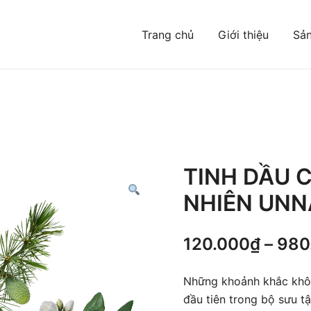
Trang chủ
Giới thiệu
Sả
Đông mà bạn chưa từng biết
TINH DẦU 
NHIÊN UN
120.000
₫
–
980
Những khoảnh khắc khô
đầu tiên trong bộ sưu t