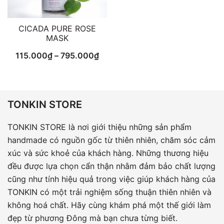
CICADA PURE ROSE
MASK
Khoảng
115.000
₫
–
795.000
₫
giá:
từ
115.000₫
TONKIN STORE
đến
795.000₫
TONKIN STORE là nơi giới thiệu những sản phẩm
handmade có nguồn gốc từ thiên nhiên, chăm sóc cảm
xúc và sức khoẻ của khách hàng. Những thương hiệu
đều được lựa chọn cẩn thận nhằm đảm bảo chất lượng
cũng như tính hiệu quả trong việc giúp khách hàng của
TONKIN có một trải nghiệm sống thuận thiên nhiên và
không hoá chất. Hãy cùng khám phá một thế giới làm
đẹp từ phương Đông mà bạn chưa từng biết.