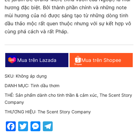
hương đặc biệt. Bởi thành phần chính và những note
120.000₫
mùi hương của nó được sáng tạo từ những dòng tinh
đến
dầu thảo mộc rất quen thuộc nhưng với sự kết hợp vô
cùng phá cách và rất Pháp.
980.000₫
Mua trên Lazada
Mua trên Shopee
SKU:
Không áp dụng
DANH MỤC:
Tinh dầu thơm
THẺ:
Sản phẩm dành cho tinh thần & cảm xúc
,
The Scent Story
Company
THƯƠNG HIỆU:
The Scent Story Company
Facebook
Twitter
Messenger
Telegram