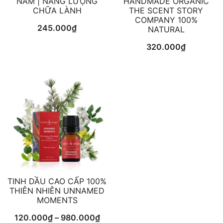
NAM | NĂNG LƯỢNG
HANDMADE ORGANIC
CHỮA LÀNH
THE SCENT STORY
COMPANY 100%
245.000
₫
NATURAL
320.000
₫
TINH DẦU CAO CẤP 100%
THIÊN NHIÊN UNNAMED
MOMENTS
Khoảng
120.000
₫
–
980.000
₫