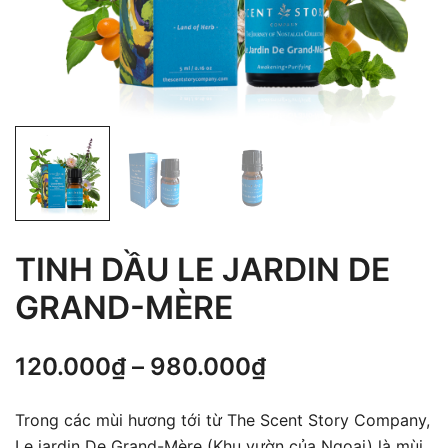
TINH DẦU LE JARDIN DE
GRAND-MÈRE
Khoảng
120.000
₫
–
980.000
₫
giá:
Trong các mùi hương tới từ The Scent Story Company,
từ
Le jardin De Grand-Mère (Khu vườn của Ngoại) là mùi